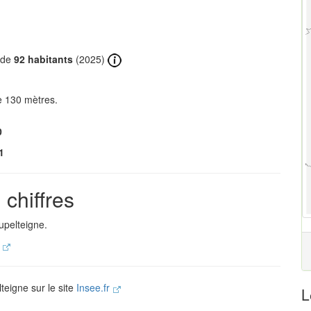
t de
92 habitants
(2025)
e 130 mètres.
0
1
chiffres
upelteigne.
.
teigne sur le site
Insee.fr
L