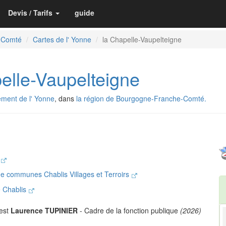
Devis / Tarifs
guide
-Comté
Cartes de l' Yonne
la Chapelle-Vaupelteigne
lle-Vaupelteigne
ement de l' Yonne
, dans
la région de Bourgogne-Franche-Comté.
s
e communes Chablis Villages et Terroirs
e Chablis
 est
Laurence TUPINIER
- Cadre de la fonction publique
(2026)