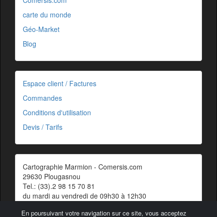
Comersis.com
carte du monde
Géo-Market
Blog
Espace client / Factures
Commandes
Conditions d'utilisation
Devis / Tarifs
Cartographie Marmion - Comersis.com
29630 Plougasnou
Tel.: (33).2 98 15 70 81
du mardi au vendredi de 09h30 à 12h30
Siret : 387 676 828 00057
En poursuivant votre navigation sur ce site, vous acceptez