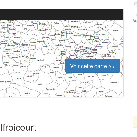
Vo
Voir cette carte >>
lfroicourt