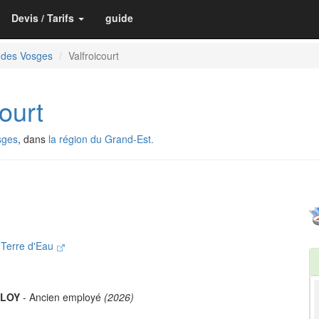
Devis / Tarifs
guide
 des Vosges
Valfroicourt
ourt
sges
, dans
la région du Grand-Est.
Terre d'Eau
ELOY
- Ancien employé
(2026)