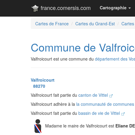
france.comersis.com
Cartographie
Cartes de France
Cartes du Grand-Est
Cartes
Commune de Valfroic
Valfroicourt est une commune du
département des Vo
Valfroicourt
88270
Valfroicourt fait partie du
canton de Vittel
Valfroicourt adhère à la
la communauté de communes 
Valfroicourt fait partie du
bassin de vie de Vittel
Madame le maire de Valfroicourt est
Eliane D