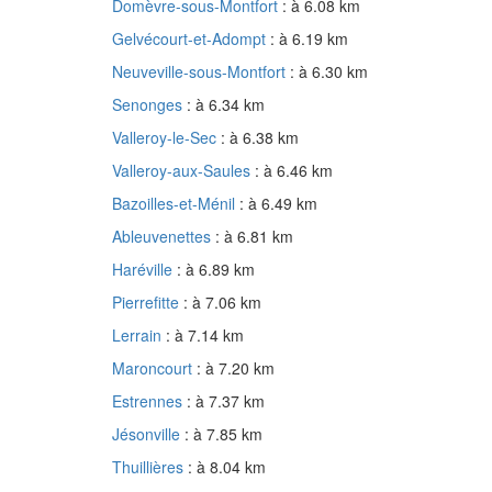
Domèvre-sous-Montfort
: à 6.08 km
Gelvécourt-et-Adompt
: à 6.19 km
Neuveville-sous-Montfort
: à 6.30 km
Senonges
: à 6.34 km
Valleroy-le-Sec
: à 6.38 km
Valleroy-aux-Saules
: à 6.46 km
Bazoilles-et-Ménil
: à 6.49 km
Ableuvenettes
: à 6.81 km
Haréville
: à 6.89 km
Pierrefitte
: à 7.06 km
Lerrain
: à 7.14 km
Maroncourt
: à 7.20 km
Estrennes
: à 7.37 km
Jésonville
: à 7.85 km
Thuillières
: à 8.04 km