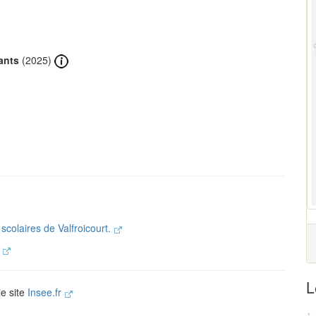
ants
(2025)
 scolaires de Valfroicourt.
.
L
le site
Insee.fr