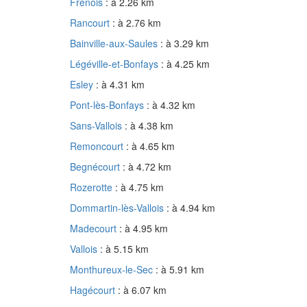
Frénois
: à 2.26 km
Rancourt
: à 2.76 km
Bainville-aux-Saules
: à 3.29 km
Légéville-et-Bonfays
: à 4.25 km
Esley
: à 4.31 km
Pont-lès-Bonfays
: à 4.32 km
Sans-Vallois
: à 4.38 km
Remoncourt
: à 4.65 km
Begnécourt
: à 4.72 km
Rozerotte
: à 4.75 km
Dommartin-lès-Vallois
: à 4.94 km
Madecourt
: à 4.95 km
Vallois
: à 5.15 km
Monthureux-le-Sec
: à 5.91 km
Hagécourt
: à 6.07 km