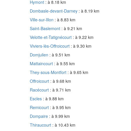
Hymont
: à 8.18 km
Dombasle-devant-Darney
: à 8.19 km
Ville-sur-Illon
: à 8.83 km
Saint-Baslemont
: à 9.21 km
Velotte-et-Tatignécourt
: à 9.22 km
Viviers-lès-Offroicourt
: à 9.30 km
Domjulien
: à 9.51 km
Mattaincourt
: à 9.55 km
They-sous-Montfort
: à 9.65 km
Offroicourt
: à 9.68 km
Racécourt
: à 9.71 km
Escles
: à 9.88 km
Remicourt
: à 9.95 km
Dompaire
: à 9.99 km
Thiraucourt
: à 10.43 km