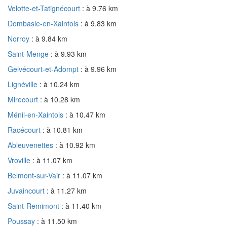
Velotte-et-Tatignécourt
: à 9.76 km
Dombasle-en-Xaintois
: à 9.83 km
Norroy
: à 9.84 km
Saint-Menge
: à 9.93 km
Gelvécourt-et-Adompt
: à 9.96 km
Lignéville
: à 10.24 km
Mirecourt
: à 10.28 km
Ménil-en-Xaintois
: à 10.47 km
Racécourt
: à 10.81 km
Ableuvenettes
: à 10.92 km
Vroville
: à 11.07 km
Belmont-sur-Vair
: à 11.07 km
Juvaincourt
: à 11.27 km
Saint-Remimont
: à 11.40 km
Poussay
: à 11.50 km