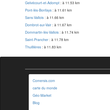
Gelvécourt-et-Adompt
: à 11.53 km
Pont-lès-Bonfays
: à 11.61 km
Sans-Vallois
: à 11.66 km
Dombrot-sur-Vair
: à 11.67 km
Dommartin-lès-Vallois
: à 11.74 km
Saint-Prancher
: à 11.78 km
Thuillières
: à 11.83 km
Comersis.com
carte du monde
Géo-Market
Blog