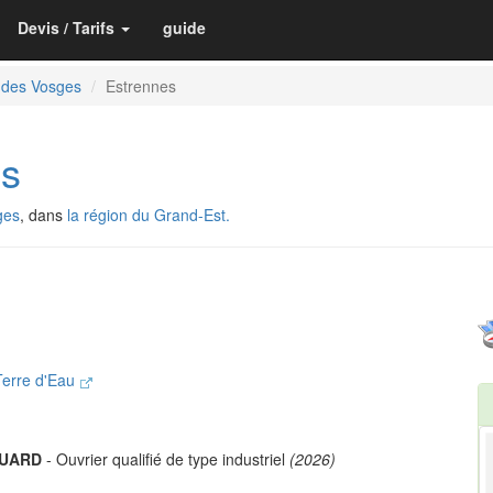
Devis / Tarifs
guide
 des Vosges
Estrennes
s
ges
, dans
la région du Grand-Est.
erre d'Eau
QUARD
- Ouvrier qualifié de type industriel
(2026)