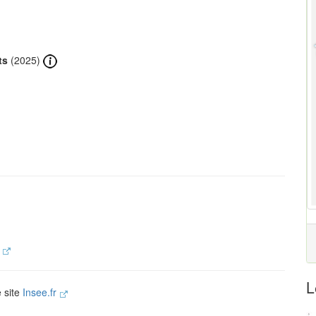
ts
(2025)
.
L
e site
Insee.fr