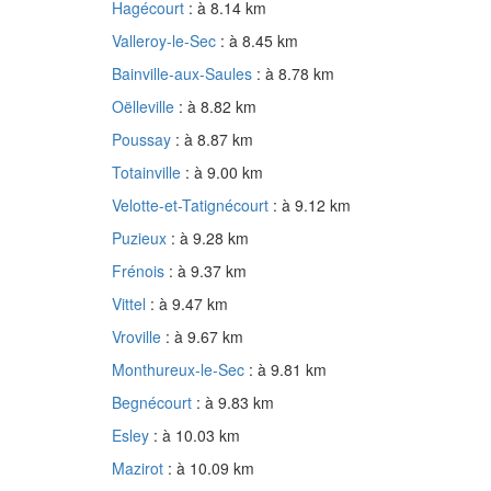
Hagécourt
: à 8.14 km
Valleroy-le-Sec
: à 8.45 km
Bainville-aux-Saules
: à 8.78 km
Oëlleville
: à 8.82 km
Poussay
: à 8.87 km
Totainville
: à 9.00 km
Velotte-et-Tatignécourt
: à 9.12 km
Puzieux
: à 9.28 km
Frénois
: à 9.37 km
Vittel
: à 9.47 km
Vroville
: à 9.67 km
Monthureux-le-Sec
: à 9.81 km
Begnécourt
: à 9.83 km
Esley
: à 10.03 km
Mazirot
: à 10.09 km