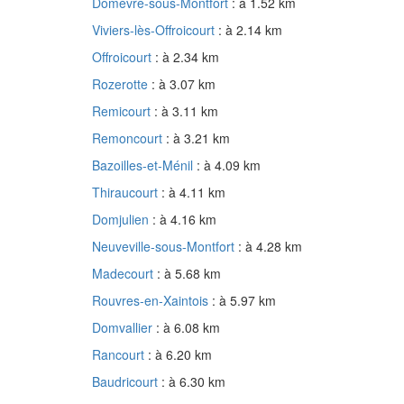
Domèvre-sous-Montfort
: à 1.52 km
Viviers-lès-Offroicourt
: à 2.14 km
Offroicourt
: à 2.34 km
Rozerotte
: à 3.07 km
Remicourt
: à 3.11 km
Remoncourt
: à 3.21 km
Bazoilles-et-Ménil
: à 4.09 km
Thiraucourt
: à 4.11 km
Domjulien
: à 4.16 km
Neuveville-sous-Montfort
: à 4.28 km
Madecourt
: à 5.68 km
Rouvres-en-Xaintois
: à 5.97 km
Domvallier
: à 6.08 km
Rancourt
: à 6.20 km
Baudricourt
: à 6.30 km