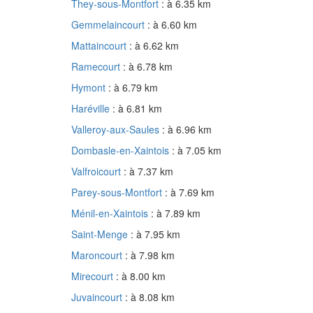
They-sous-Montfort
: à 6.35 km
Gemmelaincourt
: à 6.60 km
Mattaincourt
: à 6.62 km
Ramecourt
: à 6.78 km
Hymont
: à 6.79 km
Haréville
: à 6.81 km
Valleroy-aux-Saules
: à 6.96 km
Dombasle-en-Xaintois
: à 7.05 km
Valfroicourt
: à 7.37 km
Parey-sous-Montfort
: à 7.69 km
Ménil-en-Xaintois
: à 7.89 km
Saint-Menge
: à 7.95 km
Maroncourt
: à 7.98 km
Mirecourt
: à 8.00 km
Juvaincourt
: à 8.08 km