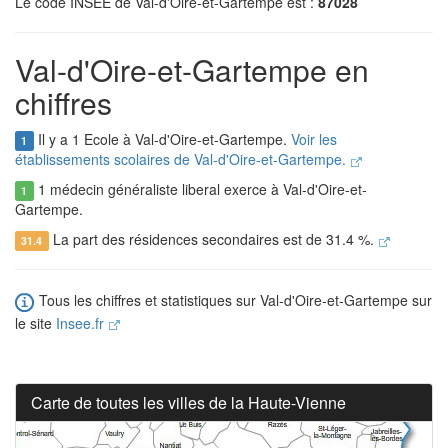
Le code INSEE de Val-d'Oire-et-Gartempe est :
87028
Val-d'Oire-et-Gartempe en
chiffres
Il y a 1 Ecole à Val-d'Oire-et-Gartempe.
Voir les
1
établissements scolaires de Val-d'Oire-et-Gartempe.
1 médecin généraliste liberal exerce à Val-d'Oire-et-
1
Gartempe.
La part des résidences secondaires est de 31.4 %.
31.4
Tous les chiffres et statistiques sur Val-d'Oire-et-Gartempe sur
le site
Insee.fr
Carte de toutes les villes de la Haute-Vienne