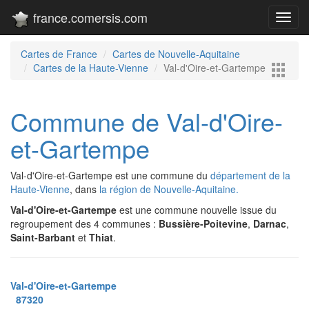
france.comersis.com
Toggl
navig
Cartes de France
Cartes de Nouvelle-Aquitaine
Cartes de la Haute-Vienne
Val-d'Oire-et-Gartempe
Commune de Val-d'Oire-
et-Gartempe
Val-d'Oire-et-Gartempe est une commune du
département de la
Haute-Vienne
, dans
la région de Nouvelle-Aquitaine.
Val-d'Oire-et-Gartempe
est une commune nouvelle issue du
regroupement des 4 communes :
Bussière-Poitevine
,
Darnac
,
Saint-Barbant
et
Thiat
.
Val-d'Oire-et-Gartempe
87320