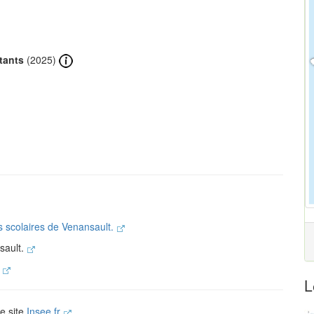
tants
(2025)
s scolaires de Venansault.
sault.
.
L
le site
Insee.fr