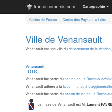
france.comersis.com
Cartographie
Cartes de France
Cartes des Pays de la Loire
Ville de Venansault
Venansault est une ville du
département de la Vendée
Venansault
85190
Venansault fait partie du
canton de La Roche-sur-Yon
Venansault adhère à la
la communauté d'agglomératio
Venansault fait partie du
bassin de vie de La Roche-s
Le maire de Venansault est M.
Laurent FAVR