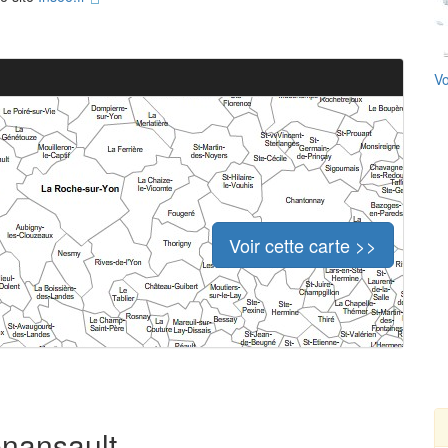
Vo
Voir cette carte >>
enansault