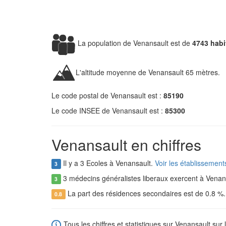
La population de Venansault est de
4743 habi
L'altitude moyenne de Venansault 65 mètres.
Le code postal de Venansault est :
85190
Le code INSEE de Venansault est :
85300
Venansault en chiffres
Il y a 3 Ecoles à Venansault.
Voir les établissement
3
3 médecins généralistes liberaux exercent à Venan
3
La part des résidences secondaires est de 0.8 %
0.8
Tous les chiffres et statistiques sur Venansault sur 