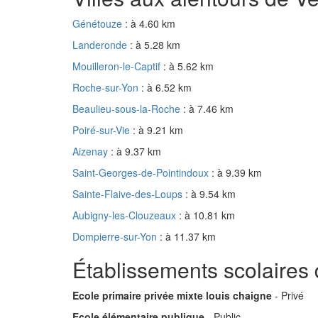
Génétouze
: à 4.60 km
Landeronde
: à 5.28 km
Mouilleron-le-Captif
: à 5.62 km
Roche-sur-Yon
: à 6.52 km
Beaulieu-sous-la-Roche
: à 7.46 km
Poiré-sur-Vie
: à 9.21 km
Aizenay
: à 9.37 km
Saint-Georges-de-Pointindoux
: à 9.39 km
Sainte-Flaive-des-Loups
: à 9.54 km
Aubigny-les-Clouzeaux
: à 10.81 km
Dompierre-sur-Yon
: à 11.37 km
Établissements scolaires
Ecole primaire privée mixte louis chaigne
- Privé
Ecole élémentaire publique
- Public