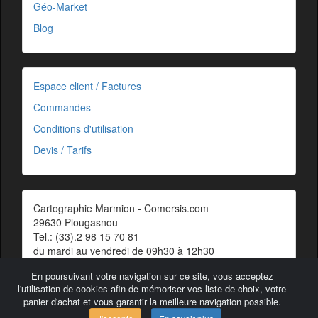
Géo-Market
Blog
Espace client / Factures
Commandes
Conditions d'utilisation
Devis / Tarifs
Cartographie Marmion - Comersis.com
29630 Plougasnou
Tel.: (33).2 98 15 70 81
du mardi au vendredi de 09h30 à 12h30
Siret : 387 676 828 00057
En poursuivant votre navigation sur ce site, vous acceptez
Contact
l'utilisation de cookies afin de mémoriser vos liste de choix, votre
panier d'achat et vous garantir la meilleure navigation possible.