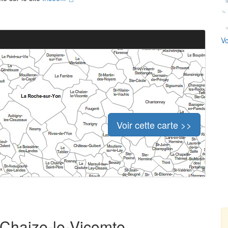
Vo
Voir cette carte >>
a Chaize-le-Vicomte