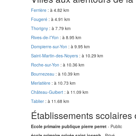
Ferrière
: à 4.82 km
Fougeré
: à 4.91 km
Thorigny
: à 7.79 km
Rives-de-l'Yon
: à 8.95 km
Dompierre-sur-Yon
: à 9.95 km
Saint-Martin-des-Noyers
: à 10.29 km
Roche-sur-Yon
: à 10.36 km
Bournezeau
: à 10.39 km
Merlatière
: à 10.73 km
Château-Guibert
: à 11.09 km
Tablier
: à 11.68 km
Établissements scolaires 
Ecole primaire publique pierre perret
- Public
école primaire privée saint joseph
- Privé