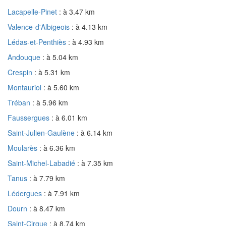
Lacapelle-Pinet
: à 3.47 km
Valence-d'Albigeois
: à 4.13 km
Lédas-et-Penthiès
: à 4.93 km
Andouque
: à 5.04 km
Crespin
: à 5.31 km
Montauriol
: à 5.60 km
Tréban
: à 5.96 km
Faussergues
: à 6.01 km
Saint-Julien-Gaulène
: à 6.14 km
Moularès
: à 6.36 km
Saint-Michel-Labadié
: à 7.35 km
Tanus
: à 7.79 km
Lédergues
: à 7.91 km
Dourn
: à 8.47 km
Saint-Cirgue
: à 8.74 km