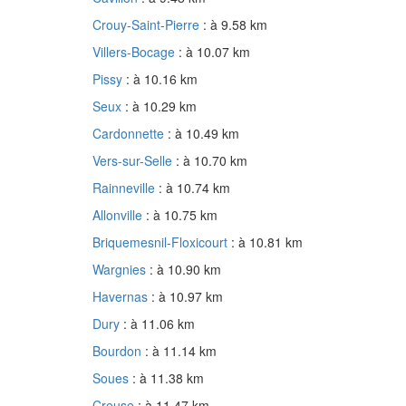
Crouy-Saint-Pierre
: à 9.58 km
Villers-Bocage
: à 10.07 km
Pissy
: à 10.16 km
Seux
: à 10.29 km
Cardonnette
: à 10.49 km
Vers-sur-Selle
: à 10.70 km
Rainneville
: à 10.74 km
Allonville
: à 10.75 km
Briquemesnil-Floxicourt
: à 10.81 km
Wargnies
: à 10.90 km
Havernas
: à 10.97 km
Dury
: à 11.06 km
Bourdon
: à 11.14 km
Soues
: à 11.38 km
Creuse
: à 11.47 km