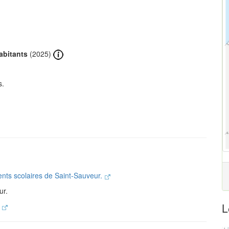
abitants
(2025)
s.
ents scolaires de Saint-Sauveur.
ur.
L
.