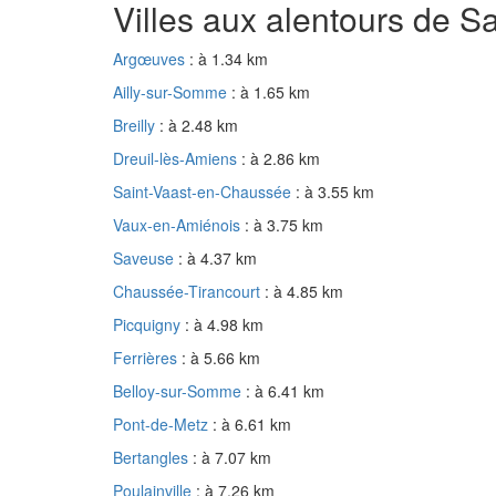
Villes aux alentours de S
Argœuves
: à 1.34 km
Ailly-sur-Somme
: à 1.65 km
Breilly
: à 2.48 km
Dreuil-lès-Amiens
: à 2.86 km
Saint-Vaast-en-Chaussée
: à 3.55 km
Vaux-en-Amiénois
: à 3.75 km
Saveuse
: à 4.37 km
Chaussée-Tirancourt
: à 4.85 km
Picquigny
: à 4.98 km
Ferrières
: à 5.66 km
Belloy-sur-Somme
: à 6.41 km
Pont-de-Metz
: à 6.61 km
Bertangles
: à 7.07 km
Poulainville
: à 7.26 km