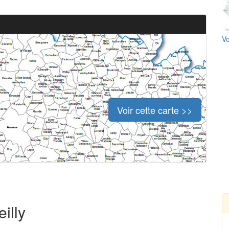
Vo
Voir cette carte >>
illy