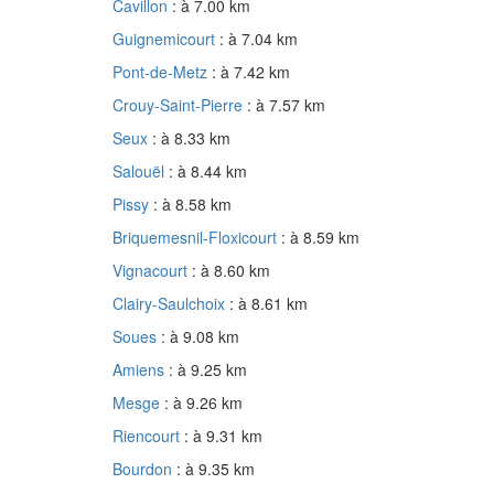
Cavillon
: à 7.00 km
Guignemicourt
: à 7.04 km
Pont-de-Metz
: à 7.42 km
Crouy-Saint-Pierre
: à 7.57 km
Seux
: à 8.33 km
Salouël
: à 8.44 km
Pissy
: à 8.58 km
Briquemesnil-Floxicourt
: à 8.59 km
Vignacourt
: à 8.60 km
Clairy-Saulchoix
: à 8.61 km
Soues
: à 9.08 km
Amiens
: à 9.25 km
Mesge
: à 9.26 km
Riencourt
: à 9.31 km
Bourdon
: à 9.35 km