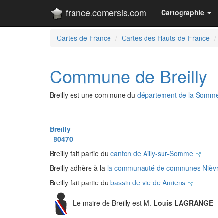
france.comersis.com
Cartographie
Cartes de France
Cartes des Hauts-de-France
Commune de Breilly
Breilly est une commune du
département de la Somm
Breilly
80470
Breilly fait partie du
canton de Ailly-sur-Somme
Breilly adhère à la
la communauté de communes Nièv
Breilly fait partie du
bassin de vie de Amiens
Le maire de Breilly est M.
Louis LAGRANGE
-