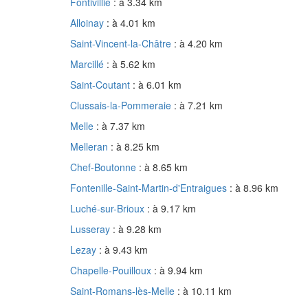
Fontivillié
: à 3.34 km
Alloinay
: à 4.01 km
Saint-Vincent-la-Châtre
: à 4.20 km
Marcillé
: à 5.62 km
Saint-Coutant
: à 6.01 km
Clussais-la-Pommeraie
: à 7.21 km
Melle
: à 7.37 km
Melleran
: à 8.25 km
Chef-Boutonne
: à 8.65 km
Fontenille-Saint-Martin-d'Entraigues
: à 8.96 km
Luché-sur-Brioux
: à 9.17 km
Lusseray
: à 9.28 km
Lezay
: à 9.43 km
Chapelle-Pouilloux
: à 9.94 km
Saint-Romans-lès-Melle
: à 10.11 km