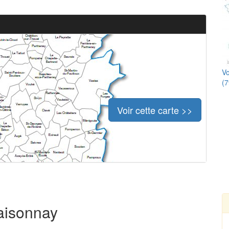
Vo
(7
Voir cette carte >>
Maisonnay