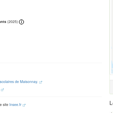
ants
(2025)
 scolaires de Maisonnay.
.
L
le site
Insee.fr