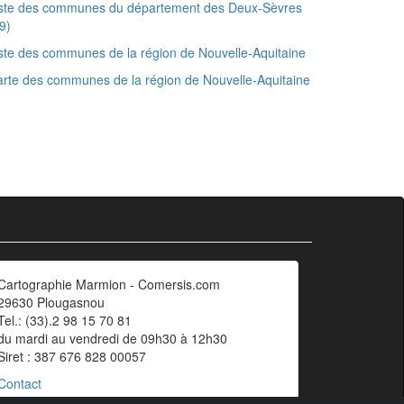
iste des communes du département des Deux-Sèvres
9)
ste des communes de la région de Nouvelle-Aquitaine
rte des communes de la région de Nouvelle-Aquitaine
Cartographie Marmion - Comersis.com
29630 Plougasnou
Tel.: (33).2 98 15 70 81
du mardi au vendredi de 09h30 à 12h30
Siret : 387 676 828 00057
Contact