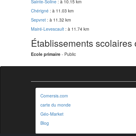
Sainte-Soline
: à 10.15 km
Chérigné
: à 11.03 km
Sepvret
: à 11.32 km
Mairé-Levescault
: à 11.74 km
Établissements scolaires
Ecole primaire
- Public
Comersis.com
carte du monde
Géo-Market
Blog