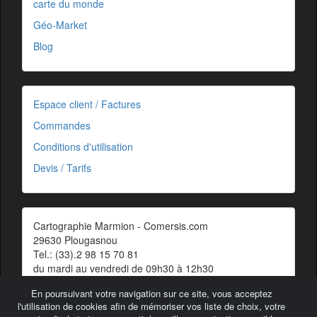
carte du monde
Géo-Market
Blog
Espace client / Factures
Commandes
Conditions d'utilisation
Devis / Tarifs
Cartographie Marmion - Comersis.com
29630 Plougasnou
Tel.: (33).2 98 15 70 81
du mardi au vendredi de 09h30 à 12h30
Siret : 387 676 828 00057
En poursuivant votre navigation sur ce site, vous acceptez
Contact
l'utilisation de cookies afin de mémoriser vos liste de choix, votre