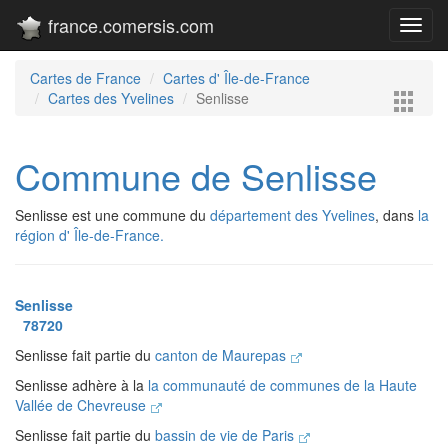
france.comersis.com
Toggl
navig
Cartes de France
Cartes d' Île-de-France
Cartes des Yvelines
Senlisse
Commune de Senlisse
Senlisse est une commune du
département des Yvelines
, dans
la
région d' Île-de-France.
Senlisse
78720
Senlisse fait partie du
canton de Maurepas
Senlisse adhère à la
la communauté de communes de la Haute
Vallée de Chevreuse
Senlisse fait partie du
bassin de vie de Paris