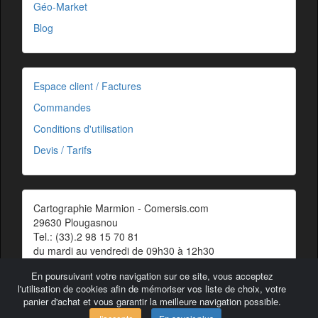
Géo-Market
Blog
Espace client / Factures
Commandes
Conditions d'utilisation
Devis / Tarifs
Cartographie Marmion - Comersis.com
29630 Plougasnou
Tel.: (33).2 98 15 70 81
du mardi au vendredi de 09h30 à 12h30
Siret : 387 676 828 00057
En poursuivant votre navigation sur ce site, vous acceptez
Contact
l'utilisation de cookies afin de mémoriser vos liste de choix, votre
panier d'achat et vous garantir la meilleure navigation possible.