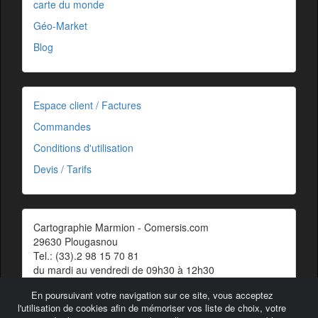
carte du monde
Géo-Market
Blog
Espace client / Factures
Commandes
Conditions d'utilisation
Devis / Tarifs
Cartographie Marmion - Comersis.com
29630 Plougasnou
Tel.: (33).2 98 15 70 81
du mardi au vendredi de 09h30 à 12h30
Siret : 387 676 828 00057
En poursuivant votre navigation sur ce site, vous acceptez
Contact
l'utilisation de cookies afin de mémoriser vos liste de choix, votre