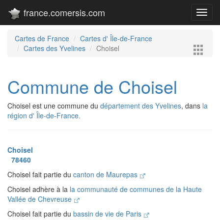
france.comersis.com
Toggl
navig
Cartes de France
Cartes d' Île-de-France
Cartes des Yvelines
Choisel
Commune de Choisel
Choisel est une commune du
département des Yvelines
, dans
la
région d' Île-de-France.
Choisel
78460
Choisel fait partie du
canton de Maurepas
Choisel adhère à la
la communauté de communes de la Haute
Vallée de Chevreuse
Choisel fait partie du
bassin de vie de Paris