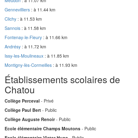
Meudon
: à 11.07 km
Gennevilliers
: à 11.44 km
Clichy
: à 11.53 km
Sannois
: à 11.58 km
Fontenay-le-Fleury
: à 11.66 km
Andrésy
: à 11.72 km
Issy-les-Moulineaux
: à 11.85 km
Montigny-lès-Cormeilles
: à 11.93 km
Établissements scolaires de
Chatou
Collège Perceval
- Privé
Collège Paul Bert
- Public
Collège Auguste Renoir
- Public
Ecole élémentaire Champs Moutons
- Public
Ecole élémentaire Victor Hugo
- Public