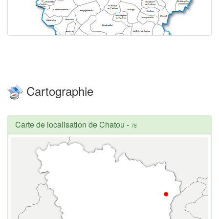
Cartographie
Carte de localisation de Chatou
-
78