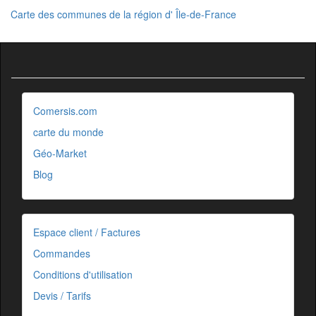
Carte des communes de la région d' Île-de-France
Comersis.com
carte du monde
Géo-Market
Blog
Espace client / Factures
Commandes
Conditions d'utilisation
Devis / Tarifs