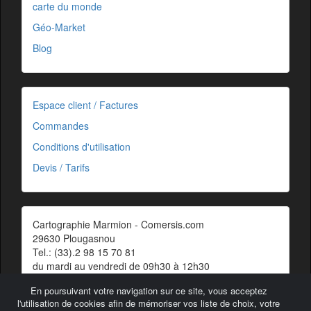
carte du monde
Géo-Market
Blog
Espace client / Factures
Commandes
Conditions d'utilisation
Devis / Tarifs
Cartographie Marmion - Comersis.com
29630 Plougasnou
Tel.: (33).2 98 15 70 81
du mardi au vendredi de 09h30 à 12h30
Siret : 387 676 828 00057
En poursuivant votre navigation sur ce site, vous acceptez
Contact
l'utilisation de cookies afin de mémoriser vos liste de choix, votre