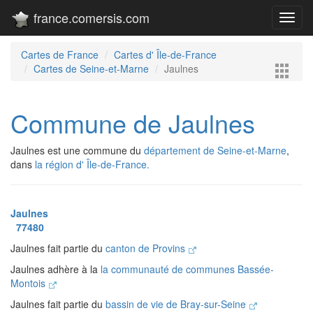
france.comersis.com
Toggl
navig
Cartes de France
Cartes d' Île-de-France
Cartes de Seine-et-Marne
Jaulnes
Commune de Jaulnes
Jaulnes est une commune du
département de Seine-et-Marne
,
dans
la région d' Île-de-France.
Jaulnes
77480
Jaulnes fait partie du
canton de Provins
Jaulnes adhère à la
la communauté de communes Bassée-
Montois
Jaulnes fait partie du
bassin de vie de Bray-sur-Seine