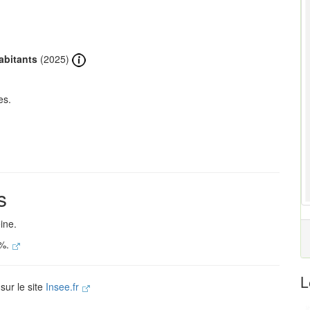
abitants
(2025)
es.
s
ine.
 %.
L
sur le site
Insee.fr