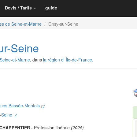
Devis / Tarifs
guide
es de Seine-et-Marne
Grisy-sur-Seine
r-Seine
Seine-et-Marne
, dans
la région d' Île-de-France.
nes Bassée-Montois
r-Seine
 CHARPENTIER
- Profession libérale
(2026)