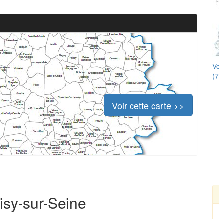
Vo
(7
Voir cette carte >>
risy-sur-Seine