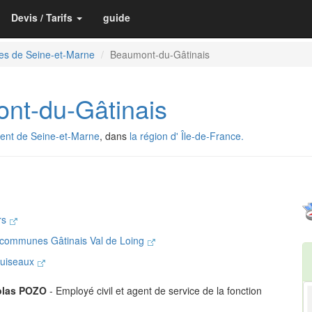
Devis / Tarifs
guide
es de Seine-et-Marne
Beaumont-du-Gâtinais
t-du-Gâtinais
ent de Seine-et-Marne
, dans
la région d' Île-de-France.
rs
communes Gâtinais Val de Loing
Puiseaux
olas POZO
- Employé civil et agent de service de la fonction