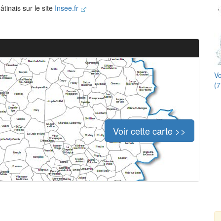
tinais sur le site
Insee.fr
Vo
(7
Voir cette carte >>