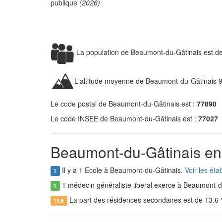
publique
(2026)
La population de Beaumont-du-Gâtinais est d
L'altitude moyenne de Beaumont-du-Gâtinais 
Le code postal de Beaumont-du-Gâtinais est :
77890
Le code INSEE de Beaumont-du-Gâtinais est :
77027
Beaumont-du-Gâtinais en 
Il y a 1 Ecole à Beaumont-du-Gâtinais.
Voir les ét
1
1 médecin généraliste liberal exerce à Beaumont-d
1
La part des résidences secondaires est de 13.6
13.6