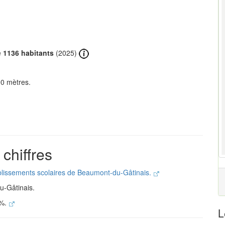
e
1136 habitants
(2025)
90 mètres.
chiffres
ablissements scolaires de Beaumont-du-Gâtinais.
u-Gâtinais.
 %.
L