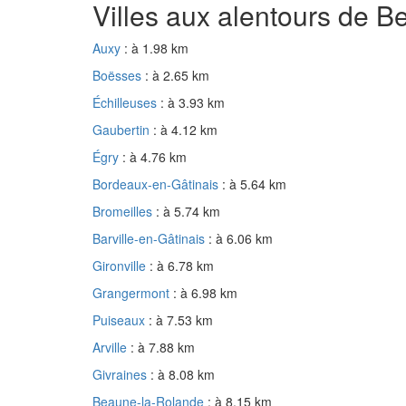
Villes aux alentours de 
Auxy
: à 1.98 km
Boësses
: à 2.65 km
Échilleuses
: à 3.93 km
Gaubertin
: à 4.12 km
Égry
: à 4.76 km
Bordeaux-en-Gâtinais
: à 5.64 km
Bromeilles
: à 5.74 km
Barville-en-Gâtinais
: à 6.06 km
Gironville
: à 6.78 km
Grangermont
: à 6.98 km
Puiseaux
: à 7.53 km
Arville
: à 7.88 km
Givraines
: à 8.08 km
Beaune-la-Rolande
: à 8.15 km