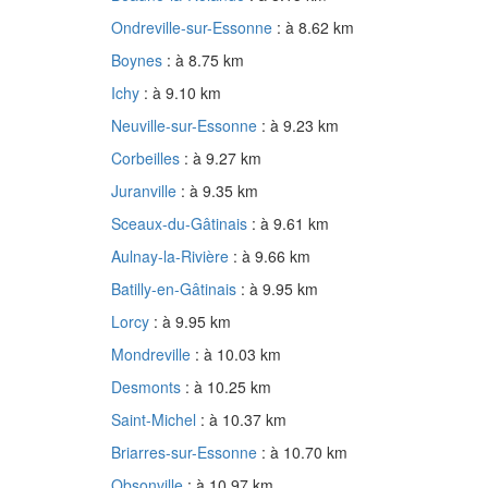
Ondreville-sur-Essonne
: à 8.62 km
Boynes
: à 8.75 km
Ichy
: à 9.10 km
Neuville-sur-Essonne
: à 9.23 km
Corbeilles
: à 9.27 km
Juranville
: à 9.35 km
Sceaux-du-Gâtinais
: à 9.61 km
Aulnay-la-Rivière
: à 9.66 km
Batilly-en-Gâtinais
: à 9.95 km
Lorcy
: à 9.95 km
Mondreville
: à 10.03 km
Desmonts
: à 10.25 km
Saint-Michel
: à 10.37 km
Briarres-sur-Essonne
: à 10.70 km
Obsonville
: à 10.97 km