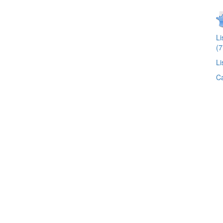
L
(7
Li
Ca