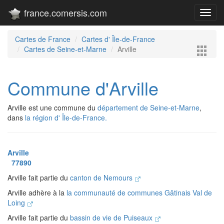
france.comersis.com
Toggl
navig
Cartes de France
Cartes d' Île-de-France
Cartes de Seine-et-Marne
Arville
Commune d'Arville
Arville est une commune du
département de Seine-et-Marne
,
dans
la région d' Île-de-France.
Arville
77890
Arville fait partie du
canton de Nemours
Arville adhère à la
la communauté de communes Gâtinais Val de
Loing
Arville fait partie du
bassin de vie de Puiseaux