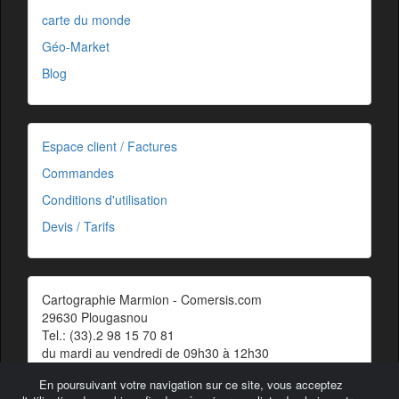
carte du monde
Géo-Market
Blog
Espace client / Factures
Commandes
Conditions d'utilisation
Devis / Tarifs
Cartographie Marmion - Comersis.com
29630 Plougasnou
Tel.: (33).2 98 15 70 81
du mardi au vendredi de 09h30 à 12h30
Siret : 387 676 828 00057
En poursuivant votre navigation sur ce site, vous acceptez
Contact