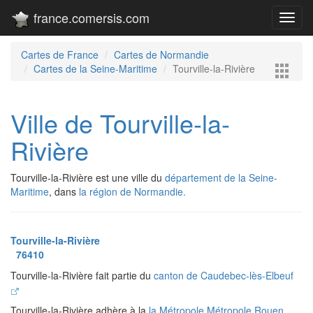
france.comersis.com
Toggl
navig
Cartes de France
Cartes de Normandie
Cartes de la Seine-Maritime
Tourville-la-Rivière
Ville de Tourville-la-
Rivière
Tourville-la-Rivière est une ville du
département de la Seine-
Maritime
, dans
la région de Normandie.
Tourville-la-Rivière
76410
Tourville-la-Rivière fait partie du
canton de Caudebec-lès-Elbeuf
Tourville-la-Rivière adhère à la
la Métropole Métropole Rouen