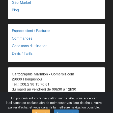
Géo-Market
Blog
Espace client / Factures
Commandes
Conditions d'utilisation
Devis / Tarifs
Cartographie Marmion - Comersis.com
29630 Plougasnou
Tel.: (33).2 98 15 70 81
du mardi au vendredi de 09h30 à 12h30
Siret : 387 676 828 00057
En poursuivant votre navigation sur ce site, vous acceptez
Contact
l'utilisation de cookies afin de mémoriser vos liste de choix, votre
panier d'achat et vous garantir la meilleure navigation possible.