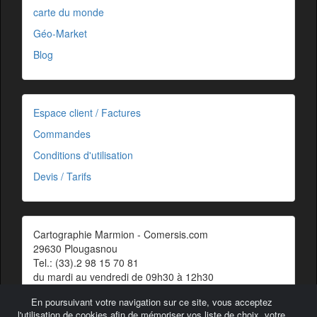
carte du monde
Géo-Market
Blog
Espace client / Factures
Commandes
Conditions d'utilisation
Devis / Tarifs
Cartographie Marmion - Comersis.com
29630 Plougasnou
Tel.: (33).2 98 15 70 81
du mardi au vendredi de 09h30 à 12h30
Siret : 387 676 828 00057
En poursuivant votre navigation sur ce site, vous acceptez
Contact
l'utilisation de cookies afin de mémoriser vos liste de choix, votre