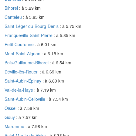
Bihorel
: à 5.29 km
Canteleu
: à 5.65 km
Saint-Léger-du-Bourg-Denis
: à 5.75 km
Franqueville-Saint-Pierre
: à 5.85 km
Petit-Couronne
: à 6.01 km
Mont-Saint-Aignan
: à 6.15 km
Bois-Guillaume-Bihorel
: à 6.54 km
Déville-lès-Rouen
: à 6.69 km
Saint-Aubin-Épinay
: à 6.69 km
Val-de-la-Haye
: à 7.19 km
Saint-Aubin-Celloville
: à 7.54 km
Oissel
: à 7.56 km
Gouy
: à 7.57 km
Maromme
: à 7.98 km
Saint-Martin-du-Vivier
: à 8.33 km