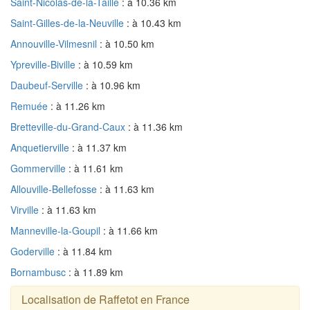
Saint-Nicolas-de-la-Taille
: à 10.36 km
Saint-Gilles-de-la-Neuville
: à 10.43 km
Annouville-Vilmesnil
: à 10.50 km
Ypreville-Biville
: à 10.59 km
Daubeuf-Serville
: à 10.96 km
Remuée
: à 11.26 km
Bretteville-du-Grand-Caux
: à 11.36 km
Anquetierville
: à 11.37 km
Gommerville
: à 11.61 km
Allouville-Bellefosse
: à 11.63 km
Virville
: à 11.63 km
Manneville-la-Goupil
: à 11.66 km
Goderville
: à 11.84 km
Bornambusc
: à 11.89 km
Localisation de Raffetot en France