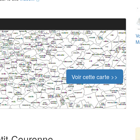
Vo
Ma
Voir cette carte >>
etit-Couronne