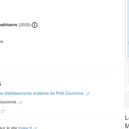
habitants
(2025)
es.
s
les établissements scolaires de Petit-Couronne.
-Couronne.
.
L
M
sur le site
Insee.fr