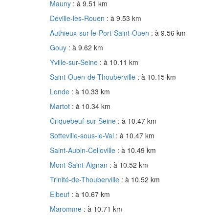
Mauny
: à 9.51 km
Déville-lès-Rouen
: à 9.53 km
Authieux-sur-le-Port-Saint-Ouen
: à 9.56 km
Gouy
: à 9.62 km
Yville-sur-Seine
: à 10.11 km
Saint-Ouen-de-Thouberville
: à 10.15 km
Londe
: à 10.33 km
Martot
: à 10.34 km
Criquebeuf-sur-Seine
: à 10.47 km
Sotteville-sous-le-Val
: à 10.47 km
Saint-Aubin-Celloville
: à 10.49 km
Mont-Saint-Aignan
: à 10.52 km
Trinité-de-Thouberville
: à 10.52 km
Elbeuf
: à 10.67 km
Maromme
: à 10.71 km