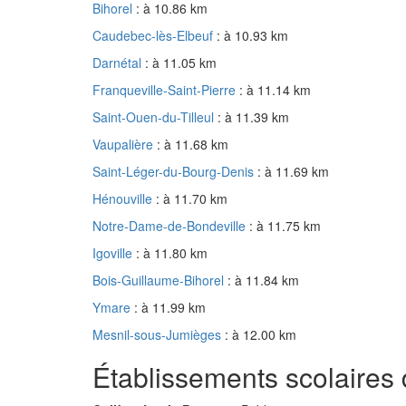
Bihorel
: à 10.86 km
Caudebec-lès-Elbeuf
: à 10.93 km
Darnétal
: à 11.05 km
Franqueville-Saint-Pierre
: à 11.14 km
Saint-Ouen-du-Tilleul
: à 11.39 km
Vaupalière
: à 11.68 km
Saint-Léger-du-Bourg-Denis
: à 11.69 km
Hénouville
: à 11.70 km
Notre-Dame-de-Bondeville
: à 11.75 km
Igoville
: à 11.80 km
Bois-Guillaume-Bihorel
: à 11.84 km
Ymare
: à 11.99 km
Mesnil-sous-Jumièges
: à 12.00 km
Établissements scolaires