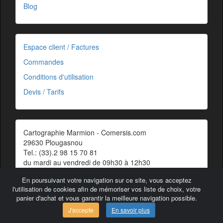
Blog
Espace client / Factures
Commandes
Conditions d'utilisation
Devis / Tarifs
Cartographie Marmion - Comersis.com
29630 Plougasnou
Tel.: (33).2 98 15 70 81
du mardi au vendredi de 09h30 à 12h30
Siret : 387 676 828 00057
En poursuivant votre navigation sur ce site, vous acceptez
Contact
l'utilisation de cookies afin de mémoriser vos liste de choix, votre
panier d'achat et vous garantir la meilleure navigation possible.
J'accepte
En savoir plus