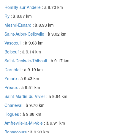
Romilly-sur-Andelle
: à 8.70 km
Ry
: à 8.87 km
Mesnil-Esnard
: à 8.93 km
Saint-Aubin-Celloville
: à 9.02 km
Vascœuil
: à 9.08 km
Belbeuf
: à 9.14 km
Saint-Denis-le-Thiboult
: à 9.17 km
Darnétal
: à 9.19 km
Ymare
: à 9.43 km
Préaux
: à 9.51 km
Saint-Martin-du-Vivier
: à 9.64 km
Charleval
: à 9.70 km
Hogues
: à 9.88 km
Amfreville-la-Mi-Voie
: à 9.91 km
Bonsecours
: à 9.93 km