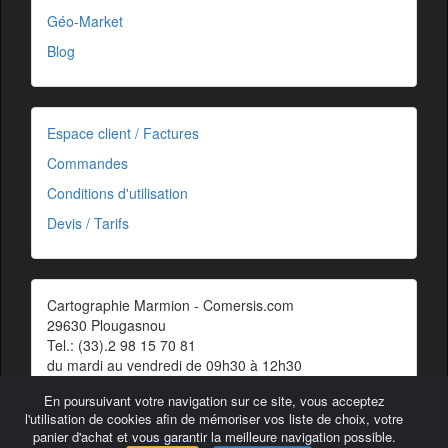
Géo-Market
Blog
Espace client / Factures
Commandes
Conditions d'utilisation
Devis / Tarifs
Cartographie Marmion - Comersis.com
29630 Plougasnou
Tel.: (33).2 98 15 70 81
du mardi au vendredi de 09h30 à 12h30
Siret : 387 676 828 00057
En poursuivant votre navigation sur ce site, vous acceptez
Contact
l'utilisation de cookies afin de mémoriser vos liste de choix, votre
panier d'achat et vous garantir la meilleure navigation possible.