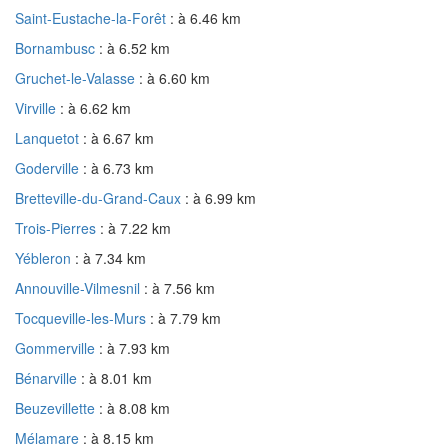
Saint-Eustache-la-Forêt
: à 6.46 km
Bornambusc
: à 6.52 km
Gruchet-le-Valasse
: à 6.60 km
Virville
: à 6.62 km
Lanquetot
: à 6.67 km
Goderville
: à 6.73 km
Bretteville-du-Grand-Caux
: à 6.99 km
Trois-Pierres
: à 7.22 km
Yébleron
: à 7.34 km
Annouville-Vilmesnil
: à 7.56 km
Tocqueville-les-Murs
: à 7.79 km
Gommerville
: à 7.93 km
Bénarville
: à 8.01 km
Beuzevillette
: à 8.08 km
Mélamare
: à 8.15 km