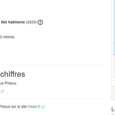
e
562 habitants
(2025)
0 mètres.
chiffres
ous-Préaux.
.
Préaux sur le site
Insee.fr
L