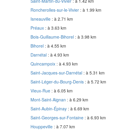
Saint-Martin-du-Vivier
: à 1.42 km
Roncherolles-sur-le-Vivier
: à 1.99 km
Isneauville
: à 2.71 km
Préaux
: à 3.63 km
Bois-Guillaume-Bihorel
: à 3.98 km
Bihorel
: à 4.55 km
Darnétal
: à 4.93 km
Quincampoix
: à 4.93 km
Saint-Jacques-sur-Darnétal
: à 5.31 km
Saint-Léger-du-Bourg-Denis
: à 5.72 km
Vieux-Rue
: à 6.05 km
Mont-Saint-Aignan
: à 6.29 km
Saint-Aubin-Épinay
: à 6.69 km
Saint-Georges-sur-Fontaine
: à 6.93 km
Houppeville
: à 7.07 km