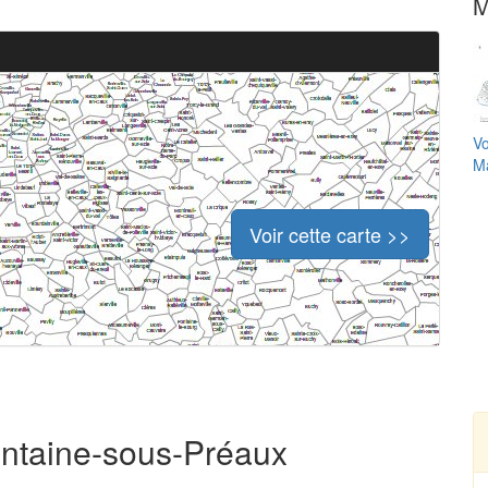
M
Vo
Ma
Voir cette carte >>
Fontaine-sous-Préaux