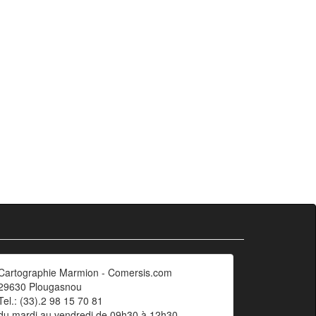
Cartographie Marmion - Comersis.com
29630 Plougasnou
Tel.: (33).2 98 15 70 81
du mardi au vendredi de 09h30 à 12h30