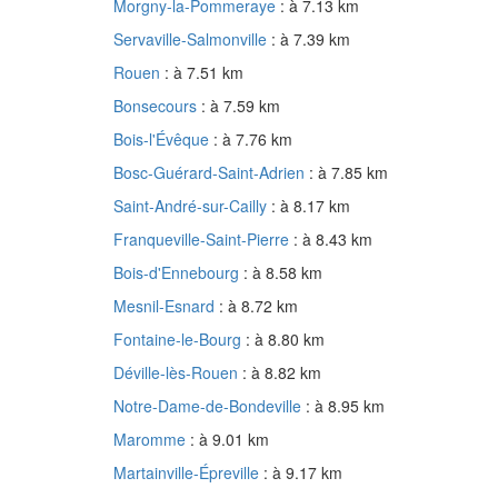
Morgny-la-Pommeraye
: à 7.13 km
Servaville-Salmonville
: à 7.39 km
Rouen
: à 7.51 km
Bonsecours
: à 7.59 km
Bois-l'Évêque
: à 7.76 km
Bosc-Guérard-Saint-Adrien
: à 7.85 km
Saint-André-sur-Cailly
: à 8.17 km
Franqueville-Saint-Pierre
: à 8.43 km
Bois-d'Ennebourg
: à 8.58 km
Mesnil-Esnard
: à 8.72 km
Fontaine-le-Bourg
: à 8.80 km
Déville-lès-Rouen
: à 8.82 km
Notre-Dame-de-Bondeville
: à 8.95 km
Maromme
: à 9.01 km
Martainville-Épreville
: à 9.17 km