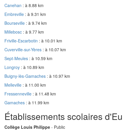
Canehan
: à 8.88 km
Embreville
: à 9.31 km
Bourseville
: à 9.74 km
Millebosc
: à 9.77 km
Friville-Escarbotin
: à 10.01 km
Cuverville-sur-Yères
: à 10.07 km
Sept-Meules
: à 10.59 km
Longroy
: à 10.89 km
Buigny-lès-Gamaches
: à 10.97 km
Melleville
: à 11.00 km
Fressenneville
: à 11.48 km
Gamaches
: à 11.99 km
Établissements scolaires d'Eu
Collège Louis Philippe
- Public