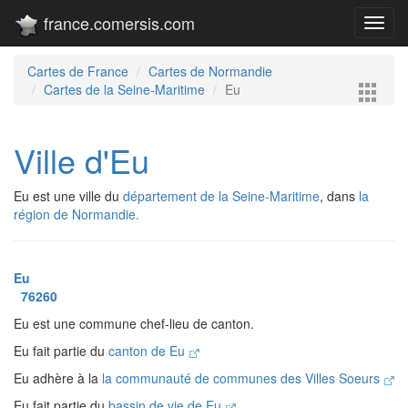
france.comersis.com
Toggl
navig
Cartes de France
Cartes de Normandie
Cartes de la Seine-Maritime
Eu
Ville d'Eu
Eu est une ville du
département de la Seine-Maritime
, dans
la
région de Normandie.
Eu
76260
Eu est une commune chef-lieu de canton.
Eu fait partie du
canton de Eu
Eu adhère à la
la communauté de communes des Villes Soeurs
Eu fait partie du
bassin de vie de Eu