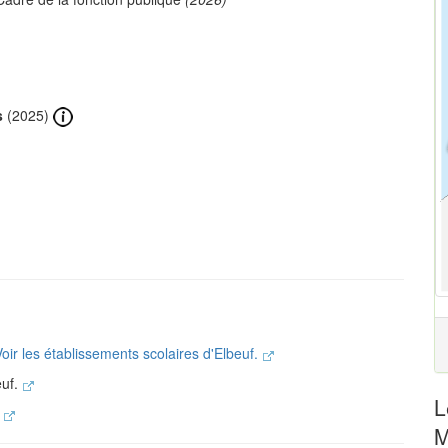
s
(2025)
oir les établissements scolaires d'Elbeuf.
euf.
L
.
M