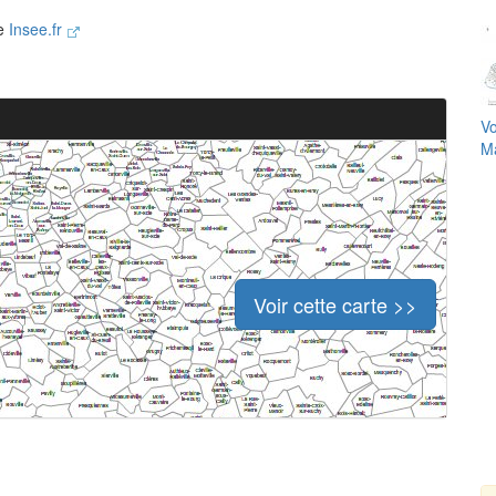
te
Insee.fr
Vo
Ma
Voir cette carte >>