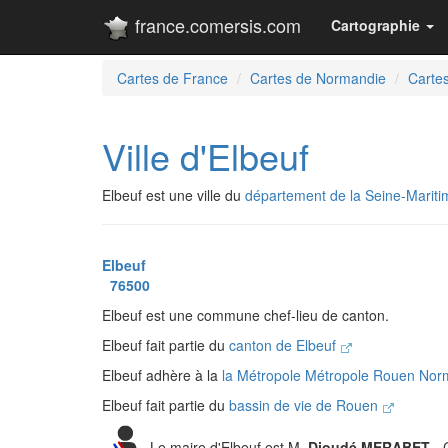
france.comersis.com
Cartographie
Cartes de France
Cartes de Normandie
Cartes
Ville d'Elbeuf
Elbeuf est une ville du
département de la Seine-Mariti
Elbeuf
76500
Elbeuf est une commune chef-lieu de canton.
Elbeuf fait partie du
canton de Elbeuf
Elbeuf adhère à la
la Métropole Métropole Rouen No
Elbeuf fait partie du
bassin de vie de Rouen
Le maire d'Elbeuf est M.
Djoudé MERABET
- 