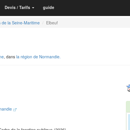
Devis / Tarifs
guide
 de la Seine-Maritime
Elbeuf
me
, dans
la région de Normandie.
rmandie
Cadre de la fonction publique
(2026)