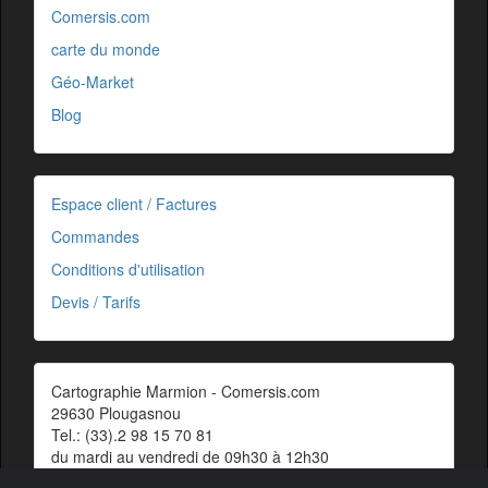
Comersis.com
carte du monde
Géo-Market
Blog
Espace client / Factures
Commandes
Conditions d'utilisation
Devis / Tarifs
Cartographie Marmion - Comersis.com
29630 Plougasnou
Tel.: (33).2 98 15 70 81
du mardi au vendredi de 09h30 à 12h30
Siret : 387 676 828 00057