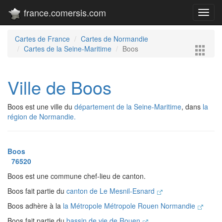
france.comersis.com
Toggl
navig
Cartes de France
Cartes de Normandie
Cartes de la Seine-Maritime
Boos
Ville de Boos
Boos est une ville du
département de la Seine-Maritime
, dans
la
région de Normandie.
Boos
76520
Boos est une commune chef-lieu de canton.
Boos fait partie du
canton de Le Mesnil-Esnard
Boos adhère à la
la Métropole Métropole Rouen Normandie
Boos fait partie du
bassin de vie de Rouen