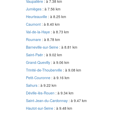
Vaupalière
: à 7.38 km
Jumièges
: à 7.56 km
Heurteauville
: à 8.25 km
Caumont
: à 8.40 km
Val-de-la-Haye
: à 8.73 km
Roumare
: à 8.78 km
Barneville-sur-Seine
: à 8.81 km
Saint-Paër
: à 9.02 km
Grand-Quevilly
: à 9.06 km
Trinité-de-Thouberville
: à 9.08 km
Petit-Couronne
: à 9.16 km
Sahurs
: à 9.22 km
Déville-lès-Rouen
: à 9.34 km
Saint-Jean-du-Cardonnay
: à 9.47 km
Hautot-sur-Seine
: à 9.48 km