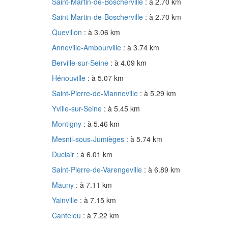
Saint-Martin-de-Boscherville
: à 2.70 km
Saint-Martin-de-Boscherville
: à 2.70 km
Quevillon
: à 3.06 km
Anneville-Ambourville
: à 3.74 km
Berville-sur-Seine
: à 4.09 km
Hénouville
: à 5.07 km
Saint-Pierre-de-Manneville
: à 5.29 km
Yville-sur-Seine
: à 5.45 km
Montigny
: à 5.46 km
Mesnil-sous-Jumièges
: à 5.74 km
Duclair
: à 6.01 km
Saint-Pierre-de-Varengeville
: à 6.89 km
Mauny
: à 7.11 km
Yainville
: à 7.15 km
Canteleu
: à 7.22 km