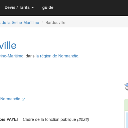
Devis / Tarifs
guide
 de la Seine-Maritime
Bardouville
ille
eine-Maritime
, dans
la région de Normandie.
n Normandie
çois PAYET
- Cadre de la fonction publique
(2026)