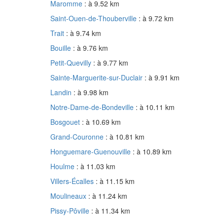
Maromme
: à 9.52 km
Saint-Ouen-de-Thouberville
: à 9.72 km
Trait
: à 9.74 km
Bouille
: à 9.76 km
Petit-Quevilly
: à 9.77 km
Sainte-Marguerite-sur-Duclair
: à 9.91 km
Landin
: à 9.98 km
Notre-Dame-de-Bondeville
: à 10.11 km
Bosgouet
: à 10.69 km
Grand-Couronne
: à 10.81 km
Honguemare-Guenouville
: à 10.89 km
Houlme
: à 11.03 km
Villers-Écalles
: à 11.15 km
Moulineaux
: à 11.24 km
Pissy-Pôville
: à 11.34 km