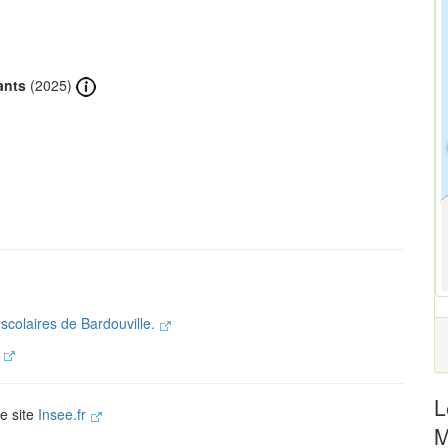
ants
(2025)
 scolaires de Bardouville.
.
L
le site
Insee.fr
M