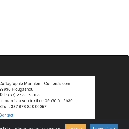
Cartographie Marmion - Comersis.com
29630 Plougasnou
Tel.: (33).2 98 15 70 81
du mardi au vendredi de 09h30 à 12h30
Siret : 387 676 828 00057
Contact
ntir la meilleure navigation possible.
J'accepte
En savoir plus