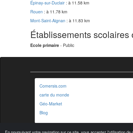
Épinay-sur-Duclair
: à 11.58 km
Rouen
: à 11.78 km
Mont-Saint-Aignan
: à 11.83 km
Établissements scolaires 
Ecole primaire
- Public
Comersis.com
carte du monde
Géo-Market
Blog
En poursuivant votre navigation sur ce site, vous acceptez l'utilisation de 