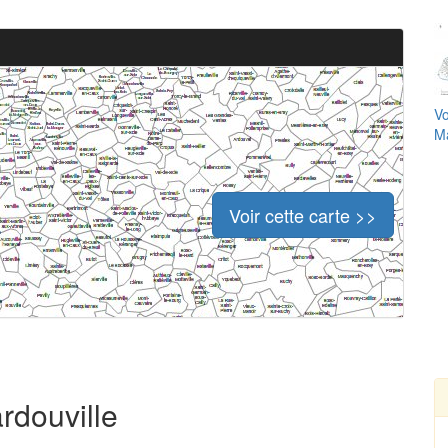
Vo
Ma
Voir cette carte >>
rdouville