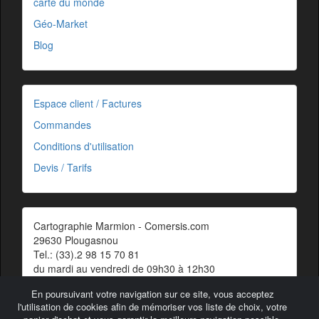
carte du monde
Géo-Market
Blog
Espace client / Factures
Commandes
Conditions d'utilisation
Devis / Tarifs
Cartographie Marmion - Comersis.com
29630 Plougasnou
Tel.: (33).2 98 15 70 81
du mardi au vendredi de 09h30 à 12h30
Siret : 387 676 828 00057
En poursuivant votre navigation sur ce site, vous acceptez
Contact
l'utilisation de cookies afin de mémoriser vos liste de choix, votre