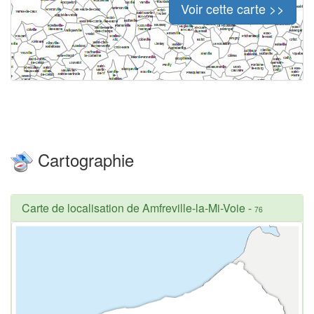
Voir cette carte >>
Cartographie
Carte de localisation de Amfreville-la-Mi-Voie
-
76