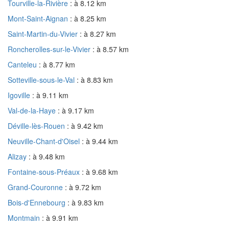
Tourville-la-Rivière
: à 8.12 km
Mont-Saint-Aignan
: à 8.25 km
Saint-Martin-du-Vivier
: à 8.27 km
Roncherolles-sur-le-Vivier
: à 8.57 km
Canteleu
: à 8.77 km
Sotteville-sous-le-Val
: à 8.83 km
Igoville
: à 9.11 km
Val-de-la-Haye
: à 9.17 km
Déville-lès-Rouen
: à 9.42 km
Neuville-Chant-d'Oisel
: à 9.44 km
Alizay
: à 9.48 km
Fontaine-sous-Préaux
: à 9.68 km
Grand-Couronne
: à 9.72 km
Bois-d'Ennebourg
: à 9.83 km
Montmain
: à 9.91 km