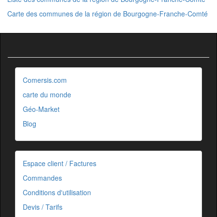
Carte des communes de la région de Bourgogne-Franche-Comté
Comersis.com
carte du monde
Géo-Market
Blog
Espace client / Factures
Commandes
Conditions d'utilisation
Devis / Tarifs