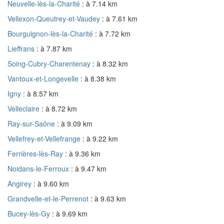
Neuvelle-lès-la-Charité
: à 7.14 km
Vellexon-Queutrey-et-Vaudey
: à 7.61 km
Bourguignon-lès-la-Charité
: à 7.72 km
Lieffrans
: à 7.87 km
Soing-Cubry-Charentenay
: à 8.32 km
Vantoux-et-Longevelle
: à 8.38 km
Igny
: à 8.57 km
Velleclaire
: à 8.72 km
Ray-sur-Saône
: à 9.09 km
Vellefrey-et-Vellefrange
: à 9.22 km
Ferrières-lès-Ray
: à 9.36 km
Noidans-le-Ferroux
: à 9.47 km
Angirey
: à 9.60 km
Grandvelle-et-le-Perrenot
: à 9.63 km
Bucey-lès-Gy
: à 9.69 km