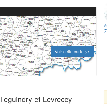
Vo
(7
Voir cette carte >>
elleguindry-et-Levrecey