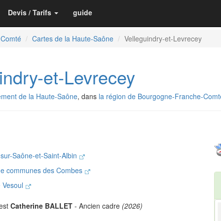
Devis / Tarifs
guide
-Comté
Cartes de la Haute-Saône
Velleguindry-et-Levrecey
ndry-et-Levrecey
ement de la Haute-Saône
, dans
la région de Bourgogne-Franche-Comt
sur-Saône-et-Saint-Albin
de communes des Combes
e Vesoul
 est
Catherine BALLET
- Ancien cadre
(2026)