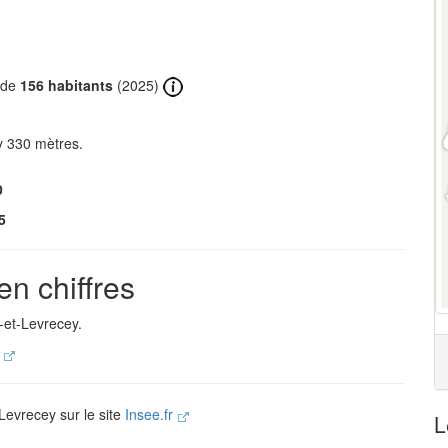
t de
156 habitants
(2025)
y 330 mètres.
0
5
en chiffres
-et-Levrecey.
.
-Levrecey sur le site
Insee.fr
L