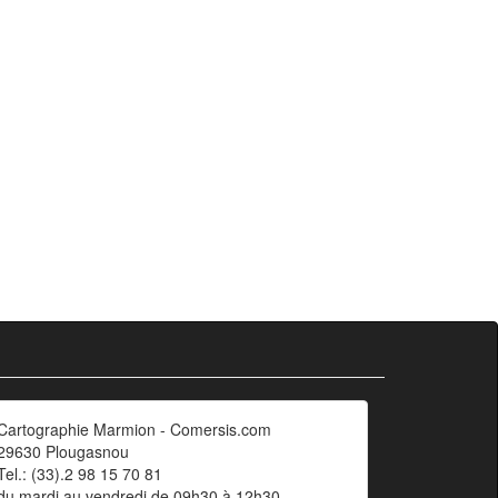
Cartographie Marmion - Comersis.com
29630 Plougasnou
Tel.: (33).2 98 15 70 81
du mardi au vendredi de 09h30 à 12h30