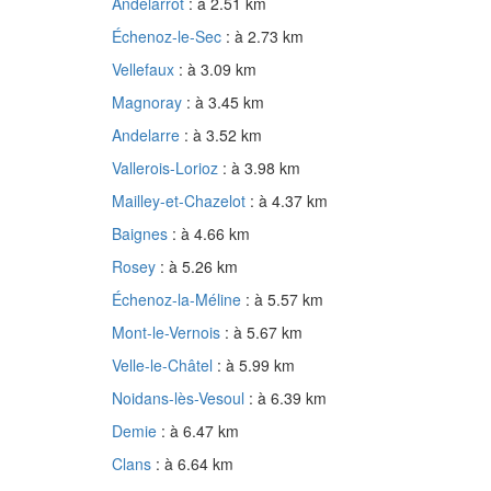
Andelarrot
: à 2.51 km
Échenoz-le-Sec
: à 2.73 km
Vellefaux
: à 3.09 km
Magnoray
: à 3.45 km
Andelarre
: à 3.52 km
Vallerois-Lorioz
: à 3.98 km
Mailley-et-Chazelot
: à 4.37 km
Baignes
: à 4.66 km
Rosey
: à 5.26 km
Échenoz-la-Méline
: à 5.57 km
Mont-le-Vernois
: à 5.67 km
Velle-le-Châtel
: à 5.99 km
Noidans-lès-Vesoul
: à 6.39 km
Demie
: à 6.47 km
Clans
: à 6.64 km