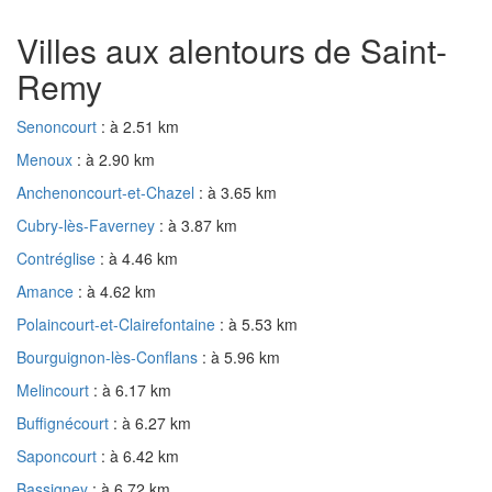
Villes aux alentours de Saint-
Remy
Senoncourt
: à 2.51 km
Menoux
: à 2.90 km
Anchenoncourt-et-Chazel
: à 3.65 km
Cubry-lès-Faverney
: à 3.87 km
Contréglise
: à 4.46 km
Amance
: à 4.62 km
Polaincourt-et-Clairefontaine
: à 5.53 km
Bourguignon-lès-Conflans
: à 5.96 km
Melincourt
: à 6.17 km
Buffignécourt
: à 6.27 km
Saponcourt
: à 6.42 km
Bassigney
: à 6.72 km