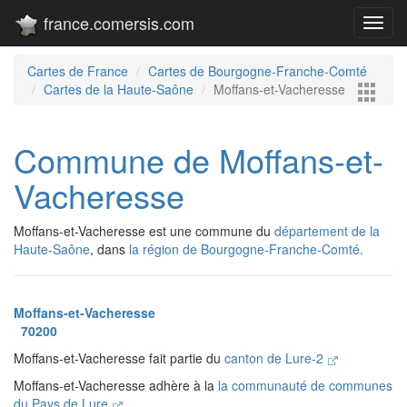
france.comersis.com
Toggl
navig
Cartes de France
Cartes de Bourgogne-Franche-Comté
Cartes de la Haute-Saône
Moffans-et-Vacheresse
Commune de Moffans-et-
Vacheresse
Moffans-et-Vacheresse est une commune du
département de la
Haute-Saône
, dans
la région de Bourgogne-Franche-Comté.
Moffans-et-Vacheresse
70200
Moffans-et-Vacheresse fait partie du
canton de Lure-2
Moffans-et-Vacheresse adhère à la
la communauté de communes
du Pays de Lure