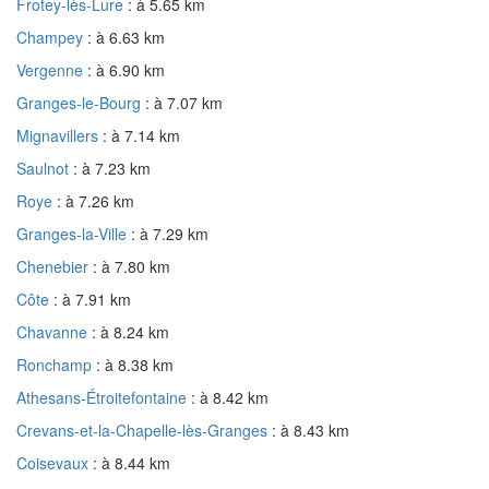
Frotey-lès-Lure
: à 5.65 km
Champey
: à 6.63 km
Vergenne
: à 6.90 km
Granges-le-Bourg
: à 7.07 km
Mignavillers
: à 7.14 km
Saulnot
: à 7.23 km
Roye
: à 7.26 km
Granges-la-Ville
: à 7.29 km
Chenebier
: à 7.80 km
Côte
: à 7.91 km
Chavanne
: à 8.24 km
Ronchamp
: à 8.38 km
Athesans-Étroitefontaine
: à 8.42 km
Crevans-et-la-Chapelle-lès-Granges
: à 8.43 km
Coisevaux
: à 8.44 km