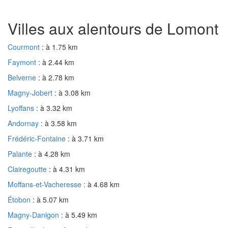
Villes aux alentours de Lomont
Courmont
: à 1.75 km
Faymont
: à 2.44 km
Belverne
: à 2.78 km
Magny-Jobert
: à 3.08 km
Lyoffans
: à 3.32 km
Andornay
: à 3.58 km
Frédéric-Fontaine
: à 3.71 km
Palante
: à 4.28 km
Clairegoutte
: à 4.31 km
Moffans-et-Vacheresse
: à 4.68 km
Étobon
: à 5.07 km
Magny-Danigon
: à 5.49 km