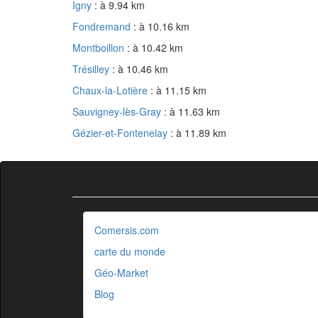
Igny
: à 9.94 km
Fondremand
: à 10.16 km
Montboillon
: à 10.42 km
Trésilley
: à 10.46 km
Chaux-la-Lotière
: à 11.15 km
Sauvigney-lès-Gray
: à 11.63 km
Gézier-et-Fontenelay
: à 11.89 km
Comersis.com
carte du monde
Géo-Market
Blog