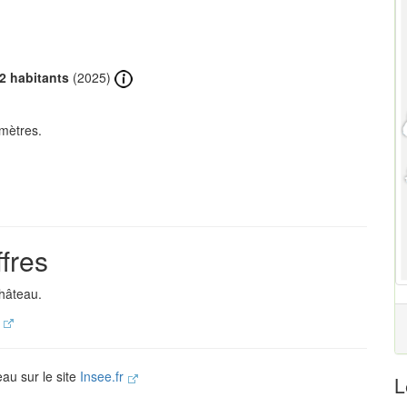
2 habitants
(2025)
mètres.
fres
Château.
.
eau sur le site
Insee.fr
L