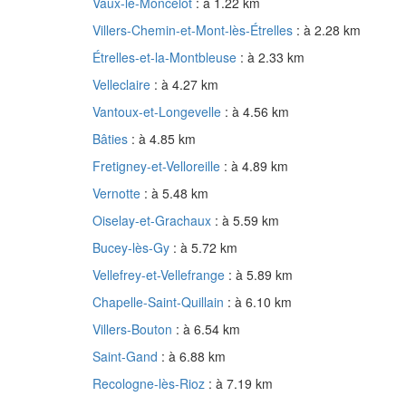
Vaux-le-Moncelot
: à 1.22 km
Villers-Chemin-et-Mont-lès-Étrelles
: à 2.28 km
Étrelles-et-la-Montbleuse
: à 2.33 km
Velleclaire
: à 4.27 km
Vantoux-et-Longevelle
: à 4.56 km
Bâties
: à 4.85 km
Fretigney-et-Velloreille
: à 4.89 km
Vernotte
: à 5.48 km
Oiselay-et-Grachaux
: à 5.59 km
Bucey-lès-Gy
: à 5.72 km
Vellefrey-et-Vellefrange
: à 5.89 km
Chapelle-Saint-Quillain
: à 6.10 km
Villers-Bouton
: à 6.54 km
Saint-Gand
: à 6.88 km
Recologne-lès-Rioz
: à 7.19 km