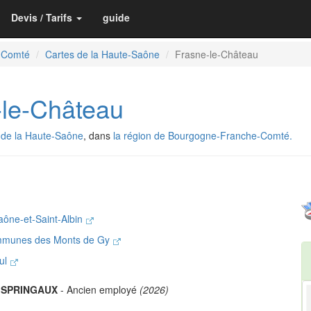
Devis / Tarifs
guide
-Comté
Cartes de la Haute-Saône
Frasne-le-Château
le-Château
 de la Haute-Saône
, dans
la région de Bourgogne-Franche-Comté.
aône-et-Saint-Albin
mmunes des Monts de Gy
oul
 SPRINGAUX
- Ancien employé
(2026)