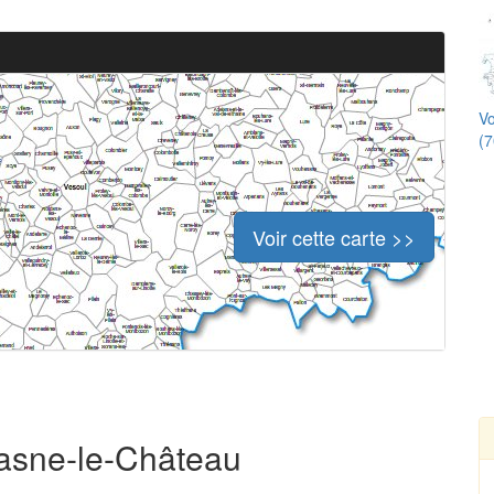
Vo
(7
Voir cette carte >>
rasne-le-Château