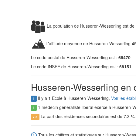
La population de Husseren-Wesserling est de
L'altitude moyenne de Husseren-Wesserling 4
Le code postal de Husseren-Wesserling est :
68470
Le code INSEE de Husseren-Wesserling est :
68151
Husseren-Wesserling en c
Il y a 1 Ecole à Husseren-Wesserling.
Voir les éta
1
1 médecin généraliste liberal exerce à Husseren-W
1
La part des résidences secondaires est de 7.3 %
7.3
Tous les chiffres et statistiques sur Husseren-Wesse