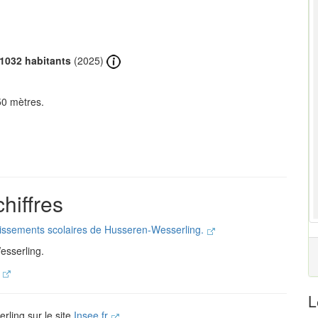
1032 habitants
(2025)
50 mètres.
hiffres
blissements scolaires de Husseren-Wesserling.
esserling.
.
L
rling sur le site
Insee.fr