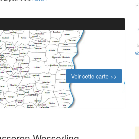
Vo
Voir cette carte >>
Husseren-Wesserling