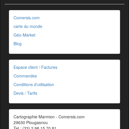
Comersis.com
carte du monde
Géo-Market
Blog
Espace client / Factures
Commandes
Conditions d'utilisation
Devis / Tarifs
Cartographie Marmion - Comersis.com
29630 Plougasnou
Tel.: (33).2 98 15 70 81