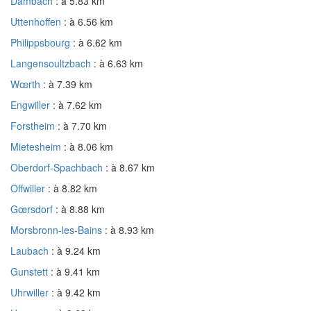
Dambach
: à 5.83 km
Uttenhoffen
: à 6.56 km
Philippsbourg
: à 6.62 km
Langensoultzbach
: à 6.63 km
Wœrth
: à 7.39 km
Engwiller
: à 7.62 km
Forstheim
: à 7.70 km
Mietesheim
: à 8.06 km
Oberdorf-Spachbach
: à 8.67 km
Offwiller
: à 8.82 km
Gœrsdorf
: à 8.88 km
Morsbronn-les-Bains
: à 8.93 km
Laubach
: à 9.24 km
Gunstett
: à 9.41 km
Uhrwiller
: à 9.42 km