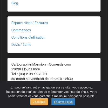
Blog
Espace client / Factures
Commandes
Conditions d'utilisation
Devis / Tarifs
Cartographie Marmion - Comersis.com
29630 Plougasnou
Tel.: (33).2 98 15 70 81
du mardi au vendredi de 09h30 à 12h30
Siret : 387 676 828 00057
En poursuivant votre navigation sur ce site, vous acceptez
Contact
l'utilisation de cookies afin de mémoriser vos liste de choix, votre
panier d'achat et vous garantir la meilleure navigation possible.
J'accepte
En savoir plus