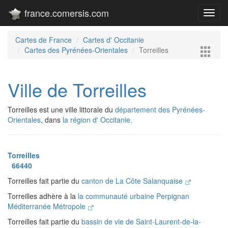
france.comersis.com
Toggl
navig
Cartes de France
Cartes d' Occitanie
Cartes des Pyrénées-Orientales
Torreilles
Ville de Torreilles
Torreilles est une ville littorale du
département des Pyrénées-
Orientales
, dans
la région d' Occitanie.
Torreilles
66440
Torreilles fait partie du
canton de La Côte Salanquaise
Torreilles adhère à la
la communauté urbaine Perpignan
Méditerranée Métropole
Torreilles fait partie du
bassin de vie de Saint-Laurent-de-la-