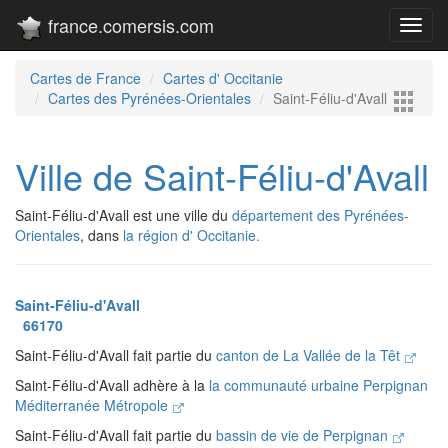
france.comersis.com
Toggl
navig
Cartes de France
Cartes d' Occitanie
Cartes des Pyrénées-Orientales
Saint-Féliu-d'Avall
Ville de Saint-Féliu-d'Avall
Saint-Féliu-d'Avall est une ville du
département des Pyrénées-
Orientales
, dans
la région d' Occitanie.
Saint-Féliu-d'Avall
66170
Saint-Féliu-d'Avall fait partie du
canton de La Vallée de la Têt
Saint-Féliu-d'Avall adhère à la
la communauté urbaine Perpignan
Méditerranée Métropole
Saint-Féliu-d'Avall fait partie du
bassin de vie de Perpignan